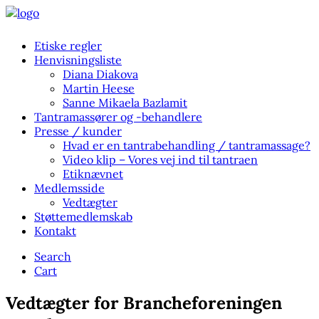
Etiske regler
Henvisningsliste
Diana Diakova
Martin Heese
Sanne Mikaela Bazlamit
Tantramassører og -behandlere
Presse / kunder
Hvad er en tantrabehandling / tantramassage?
Video klip – Vores vej ind til tantraen
Etiknævnet
Medlemsside
Vedtægter
Støttemedlemskab
Kontakt
Search
Cart
Vedtægter for Brancheforeningen