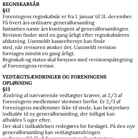
REGNSKABSÅR
§12
Foreningens regnskabsår er fra 1. januar til 31. december.
På hvert års ordinære generalforsamling
fastsættes næste års kontingent af generalforsamlingen.
Revision finder sted en gang årligt efter regnskabsårets
afslutning. Uanmeldt kasseeftersyn kan finde
sted, når revisoren ønsker det. Uanmeldt revision
foretages mindst en gang årligt.
Regnskab og status skal forsynes med revisionspåtegning
af Foreningens revisor.
VEDTÆGTSÆNDRINGER OG FORENINGENS
OPLØSNING
§13
Ændring af nærværende vedtægter kræver, at 2/3 af
Foreningens medlemmer stemmer herfor. Er 2/3 af
Foreningens medlemmer ikke til stede, kan bestyrelsen
indkalde til ny generalforsamling, der tidligst kan
afholdes 5 uger efter.
Der skal i indkaldelsen redegøres for forslaget. På den nye
generalforsamling kan vedtægtsændringen