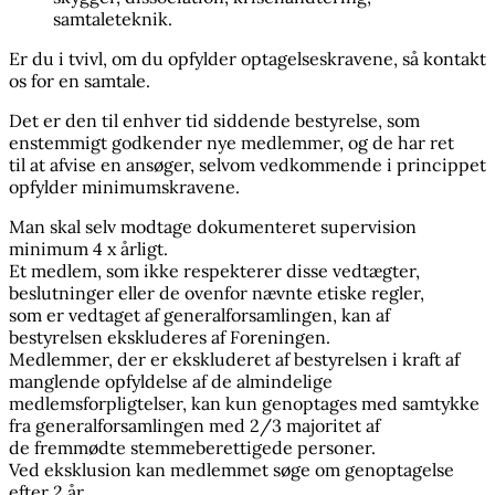
samtaleteknik.
Er du i tvivl, om du opfylder optagelseskravene, så kontakt
os for en samtale.
Det er den til enhver tid siddende bestyrelse, som
enstemmigt godkender nye medlemmer, og de har ret
til at afvise en ansøger, selvom vedkommende i princippet
opfylder minimumskravene.
Man skal selv modtage dokumenteret supervision
minimum 4 x årligt.
Et medlem, som ikke respekterer disse vedtægter,
beslutninger eller de ovenfor nævnte etiske regler,
som er vedtaget af generalforsamlingen, kan af
bestyrelsen ekskluderes af Foreningen.
Medlemmer, der er ekskluderet af bestyrelsen i kraft af
manglende opfyldelse af de almindelige
medlemsforpligtelser, kan kun genoptages med samtykke
fra generalforsamlingen med 2/3 majoritet af
de fremmødte stemmeberettigede personer.
Ved eksklusion kan medlemmet søge om genoptagelse
efter 2 år.