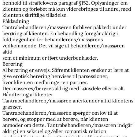
henhold til straffelovens paragraf §152. Oplysninger om
klienten og forløbet må kun viderebringes til andre, med
klientens skriftlige tilladelse.
Påklædning
Tantrabehandleren/massøren forbliver påklædt under
berøring af klienten. En behandling foregår aldrig i
fuld nøgenhed for behandlerens/massørens
vedkommende. Det vil sige at behandleren/massøren
altid
som et minimum er iført underbenklæder.
Berøring
Al berøring er envejs. Såfremt klienten ønsker at lære at
give erotisk berøring henvises til parsessioner,
hvor klienten medbringer en partner.
Der masseres/berøres aldrig med kønsdele eller oralt.
Håndtering af klienter
Tantrabehandleren/massøren anerkender altid klientens
grænser.
Tantrabehandleren/massøren spørger om lov til at
berøre, og stopper med at berøre, når klienten
anmoder om dette. Tantrabehandleren/massøren indgår
aldrig i en seksuel og/eller romantisk relation