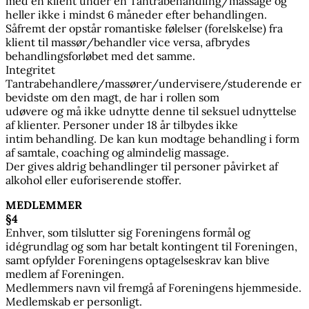
med en klient under en Tantrabehandling/massage og
heller ikke i mindst 6 måneder efter behandlingen.
Såfremt der opstår romantiske følelser (forelskelse) fra
klient til massør/behandler vice versa, afbrydes
behandlingsforløbet med det samme.
Integritet
Tantrabehandlere/massører/undervisere/studerende er
bevidste om den magt, de har i rollen som
udøvere og må ikke udnytte denne til seksuel udnyttelse
af klienter. Personer under 18 år tilbydes ikke
intim behandling. De kan kun modtage behandling i form
af samtale, coaching og almindelig massage.
Der gives aldrig behandlinger til personer påvirket af
alkohol eller euforiserende stoffer.
MEDLEMMER
§4
Enhver, som tilslutter sig Foreningens formål og
idégrundlag og som har betalt kontingent til Foreningen,
samt opfylder Foreningens optagelseskrav kan blive
medlem af Foreningen.
Medlemmers navn vil fremgå af Foreningens hjemmeside.
Medlemskab er personligt.