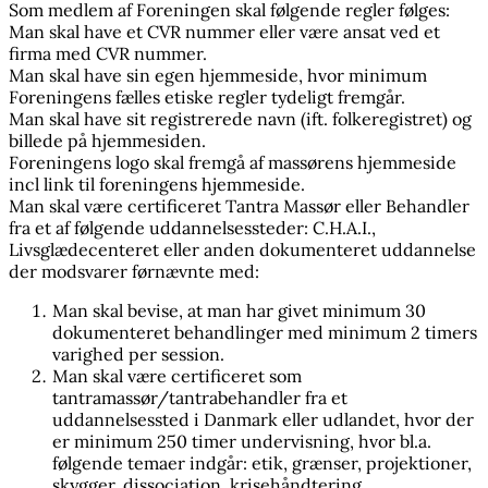
Som medlem af Foreningen skal følgende regler følges:
Man skal have et CVR nummer eller være ansat ved et
firma med CVR nummer.
Man skal have sin egen hjemmeside, hvor minimum
Foreningens fælles etiske regler tydeligt fremgår.
Man skal have sit registrerede navn (ift. folkeregistret) og
billede på hjemmesiden.
Foreningens logo skal fremgå af massørens hjemmeside
incl link til foreningens hjemmeside.
Man skal være certificeret Tantra Massør eller Behandler
fra et af følgende uddannelsessteder: C.H.A.I.,
Livsglædecenteret eller anden dokumenteret uddannelse
der modsvarer førnævnte med:
Man skal bevise, at man har givet minimum 30
dokumenteret behandlinger med minimum 2 timers
varighed per session.
Man skal være certificeret som
tantramassør/tantrabehandler fra et
uddannelsessted i Danmark eller udlandet, hvor der
er minimum 250 timer undervisning, hvor bl.a.
følgende temaer indgår: etik, grænser, projektioner,
skygger, dissociation, krisehåndtering,