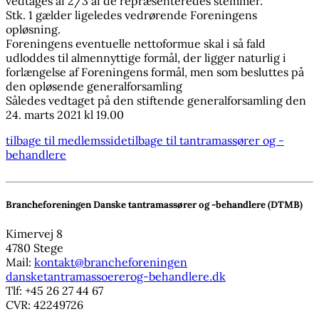
vedtages af 2/3 af de repræsenteredes stemmer.
Stk. 1 gælder ligeledes vedrørende Foreningens
opløsning.
Foreningens eventuelle nettoformue skal i så fald
udloddes til almennyttige formål, der ligger naturlig i
forlængelse af Foreningens formål, men som besluttes på
den opløsende generalforsamling
Således vedtaget på den stiftende generalforsamling den
24. marts 2021 kl 19.00
tilbage til medlemsside
tilbage til tantramassører og -
behandlere
Brancheforeningen Danske tantramassører og -behandlere (DTMB)
Kimervej 8
4780 Stege
Mail:
kontakt@brancheforeningen
dansketantramassoererog-behandlere.dk
Tlf: +45 26 27 44 67
CVR: 42249726