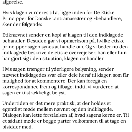
afgørelse.
Hvis klagen vurderes til at ligge inden for De Etiske
Principper for Danske tantramassører og -behandlere,
sker der følgende:
Etiknævnet sender en kopi af klagen til den indklagede
behandler. Desuden gør vi opmærksom på, hvilke etiske
principper sagen synes at handle om. Og vi beder nu den
indklagede beskrive de etiske overvejelser, han eller hun
har gjort sig i den situation, klagen omhandler.
Hvis sagen trænger til yderligere belysning, sender
nævnet indklagedes svar eller dele heraf til klager, som får
mulighed for at kommentere. Der kan foregå en
korrespondance frem og tilbage, indtil vi vurderer, at
sagen er tilstrækkeligt belyst.
Undertiden er det mere praktisk, at der holdes et
egentligt møde mellem nævnet og den indklagede.
Dialogen kan lette forståelsen af, hvad sagens kerne er. Til
et sådant møde er begge parter velkommen til at tage en
bisidder med.