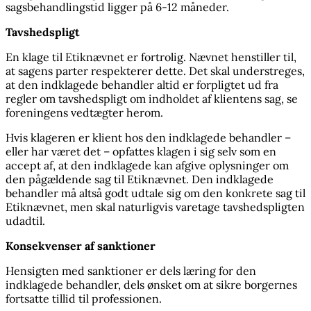
sagsbehandlingstid ligger på 6-12 måneder.
Tavshedspligt
En klage til Etiknævnet er fortrolig. Nævnet henstiller til,
at sagens parter respekterer dette. Det skal understreges,
at den indklagede behandler altid er forpligtet ud fra
regler om tavshedspligt om indholdet af klientens sag, se
foreningens vedtægter herom.
Hvis klageren er klient hos den indklagede behandler –
eller har været det – opfattes klagen i sig selv som en
accept af, at den indklagede kan afgive oplysninger om
den pågældende sag til Etiknævnet. Den indklagede
behandler må altså godt udtale sig om den konkrete sag til
Etiknævnet, men skal naturligvis varetage tavshedspligten
udadtil.
Konsekvenser af sanktioner
Hensigten med sanktioner er dels læring for den
indklagede behandler, dels ønsket om at sikre borgernes
fortsatte tillid til professionen.