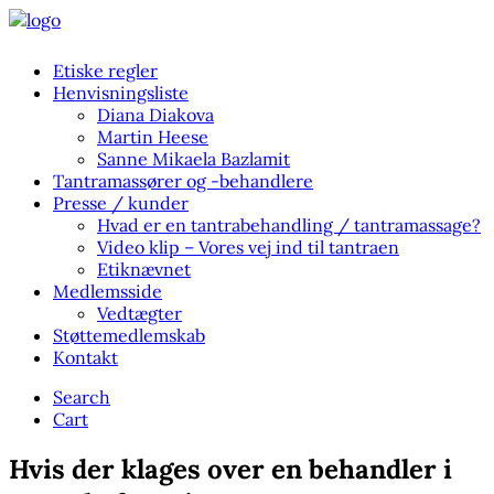
Etiske regler
Henvisningsliste
Diana Diakova
Martin Heese
Sanne Mikaela Bazlamit
Tantramassører og -behandlere
Presse / kunder
Hvad er en tantrabehandling / tantramassage?
Video klip – Vores vej ind til tantraen
Etiknævnet
Medlemsside
Vedtægter
Støttemedlemskab
Kontakt
Search
Cart
Hvis der klages over en behandler i